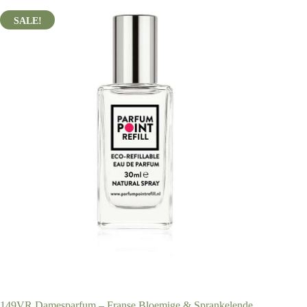
149VR Damesparfum – Franse Bloemige & Sprankelende