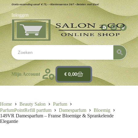
Gratis verzending vanaf € 75,- – Klantenservice 24/7 – Betalen met iDeal
Inloggen
€
0,00
Mijn Account
Home
Beauty Salon
Parfum
ParfumPointRefill partfum
Damesparfum
Bloemig
149VR Damesparfum – Franse Bloemige & Sprankelende
Elegantie