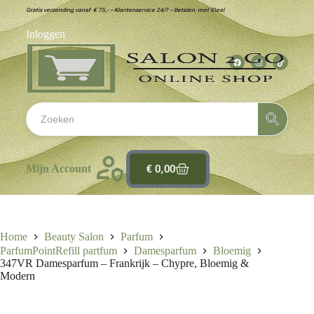
Gratis verzending vanaf € 75,- – Klantenservice 24/7 – Betalen met iDeal
Inloggen
€
0,00
Mijn Account
Home
Beauty Salon
Parfum
ParfumPointRefill partfum
Damesparfum
Bloemig
347VR Damesparfum – Frankrijk – Chypre, Bloemig &
Modern