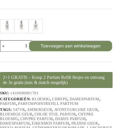
Toevoegen aan winkelwagen
2+1 GRATIS – Koop 2 Parfum Refill flesjes en ontvang
de 3e gratis (mix & match mogelijk)
SKU:
1410000001701
CATEGORIEËN:
BLOEMIG
,
CHRYPE
,
DAMESPARFUM
,
PARFUM
,
PARFUMPOINTREFILL PARTFUM
TAGS:
347VR
,
AMBERGEUR
,
AVONTUURLIJKE GEUR
,
BLOEMIGE GEUR
,
CHLOE STIJL PARFUM
,
CHYPRE
BLOEMIG
,
CHYPRE PARFUM
,
DAMES PARFUM
,
DAMESPARFUM
,
EIKENMOS PARFUM
,
FRANSE GEUR
,
FRESIA PARFUM
,
GEÏNSPIREERD OP NOMADE
,
LANGDURIGE