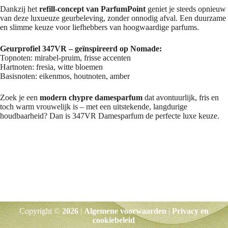
Dankzij het
refill-concept van ParfumPoint
geniet je steeds opnieuw
van deze luxueuze geurbeleving, zonder onnodig afval. Een duurzame
en slimme keuze voor liefhebbers van hoogwaardige parfums.
Geurprofiel 347VR – geïnspireerd op Nomade:
Topnoten: mirabel-pruim, frisse accenten
Hartnoten: fresia, witte bloemen
Basisnoten: eikenmos, houtnoten, amber
Zoek je een
modern chypre damesparfum
dat avontuurlijk, fris en
toch warm vrouwelijk is – met een uitstekende, langdurige
houdbaarheid? Dan is 347VR Damesparfum de perfecte luxe keuze.
Copyright ©
2026
|
Algemene voorwaarden
|
Privacy en
cookiebeleid