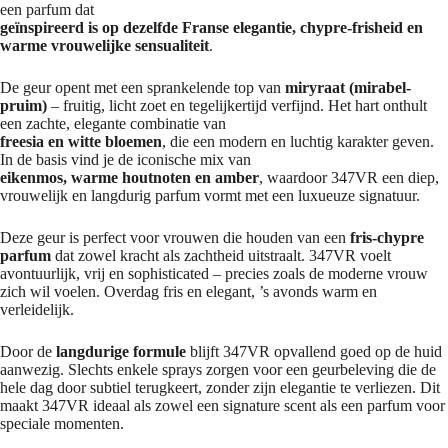
een parfum dat
geïnspireerd is op dezelfde Franse elegantie, chypre-frisheid en
warme vrouwelijke sensualiteit
.
De geur opent met een sprankelende top van
miryraat (mirabel-
pruim)
– fruitig, licht zoet en tegelijkertijd verfijnd. Het hart onthult
een zachte, elegante combinatie van
freesia en witte bloemen
, die een modern en luchtig karakter geven.
In de basis vind je de iconische mix van
eikenmos, warme houtnoten en amber
, waardoor 347VR een diep,
vrouwelijk en langdurig parfum vormt met een luxueuze signatuur.
Deze geur is perfect voor vrouwen die houden van een
fris-chypre
parfum
dat zowel kracht als zachtheid uitstraalt. 347VR voelt
avontuurlijk, vrij en sophisticated – precies zoals de moderne vrouw
zich wil voelen. Overdag fris en elegant, ’s avonds warm en
verleidelijk.
Door de
langdurige formule
blijft 347VR opvallend goed op de huid
aanwezig. Slechts enkele sprays zorgen voor een geurbeleving die de
hele dag door subtiel terugkeert, zonder zijn elegantie te verliezen. Dit
maakt 347VR ideaal als zowel een signature scent als een parfum voor
speciale momenten.