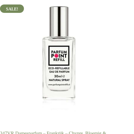
347VR Damesparfum – Frankrijk – Chypre, Bloemig &