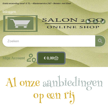
Gratis verzending vanaf € 75,- – Klantenservice 24/7 – Betalen met iDeal
Inloggen
€
0,00
Mijn Account
Al onze
aanbiedingen
op een rij