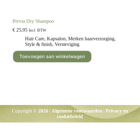
Previa Dry Shampoo
€
25,95
Incl. BTW
Hair Care
,
Kapsalon
,
Merken haarverzorging
,
Style & finish
,
Versteviging
Toevoegen aan winkelwagen
Copyright ©
2026
|
Algemene voorwaarden
|
Privacy en
cookiebeleid
Klik hier