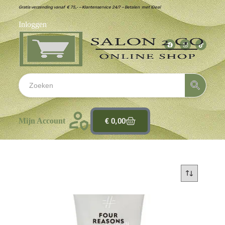
Gratis verzending vanaf € 75,- – Klantenservice 24/7 – Betalen met iDeal
Inloggen
€
0,00
Mijn Account