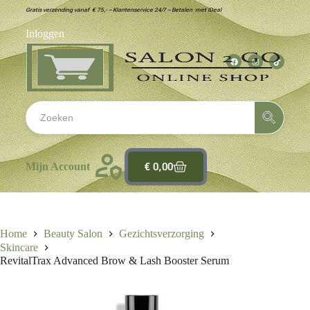
Gratis verzending vanaf € 75,- – Klantenservice 24/7 – Betalen met iDeal
Inloggen
€
0,00
Mijn Account
Home
Beauty Salon
Gezichtsverzorging
Skincare
RevitalTrax Advanced Brow & Lash Booster Serum