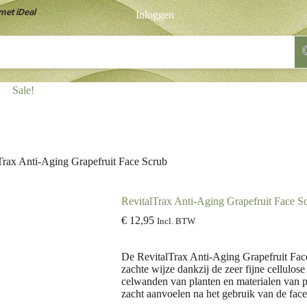
met iDeal
Inloggen
Sale!
Trax Anti-Aging Grapefruit Face Scrub
RevitalTrax Anti-Aging Grapefruit Face S
€
12,95
Incl. BTW
De RevitalTrax Anti-Aging Grapefruit Face
zachte wijze dankzij de zeer fijne cellulos
celwanden van planten en materialen van p
zacht aanvoelen na het gebruik van de face