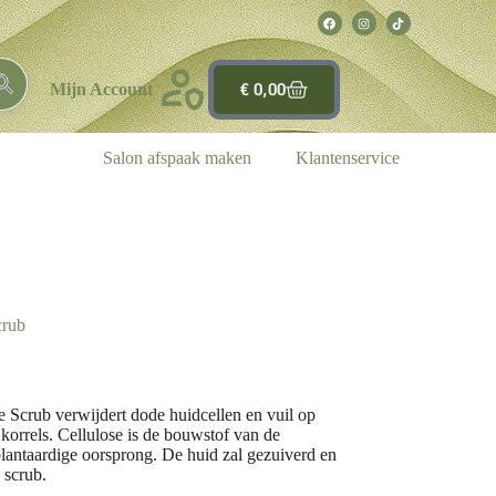
€
0,00
Mijn Account
Salon afspaak maken
Klantenservice
crub
 Scrub verwijdert dode huidcellen en vuil op
e korrels. Cellulose is de bouwstof van de
lantaardige oorsprong. De huid zal gezuiverd en
 scrub.