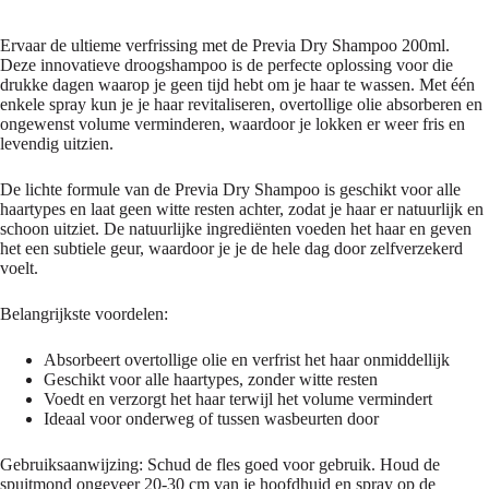
Ervaar de ultieme verfrissing met de Previa Dry Shampoo 200ml.
Deze innovatieve droogshampoo is de perfecte oplossing voor die
drukke dagen waarop je geen tijd hebt om je haar te wassen. Met één
enkele spray kun je je haar revitaliseren, overtollige olie absorberen en
ongewenst volume verminderen, waardoor je lokken er weer fris en
levendig uitzien.
De lichte formule van de Previa Dry Shampoo is geschikt voor alle
haartypes en laat geen witte resten achter, zodat je haar er natuurlijk en
schoon uitziet. De natuurlijke ingrediënten voeden het haar en geven
het een subtiele geur, waardoor je je de hele dag door zelfverzekerd
voelt.
Belangrijkste voordelen:
Absorbeert overtollige olie en verfrist het haar onmiddellijk
Geschikt voor alle haartypes, zonder witte resten
Voedt en verzorgt het haar terwijl het volume vermindert
Ideaal voor onderweg of tussen wasbeurten door
Gebruiksaanwijzing: Schud de fles goed voor gebruik. Houd de
spuitmond ongeveer 20-30 cm van je hoofdhuid en spray op de