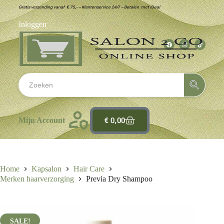
Gratis verzending vanaf € 75,- – Klantenservice 24/7 – Betalen met iDeal
Inloggen
€
0,00
Mijn Account
Home
Kapsalon
Hair Care
Merken haarverzorging
Previa Dry Shampoo