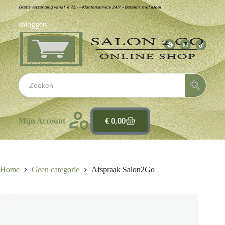
Gratis verzending vanaf € 75,- – Klantenservice 24/7 – Betalen met iDeal
Inloggen
€
0,00
Mijn Account
Home
Geen categorie
Afspraak Salon2Go