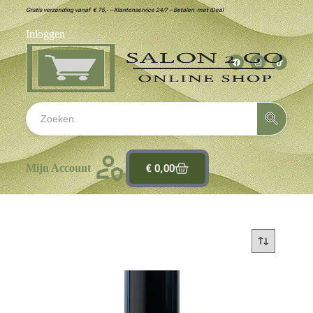
Gratis verzending vanaf € 75,- – Klantenservice 24/7 – Betalen met iDeal
Inloggen
€
0,00
Mijn Account