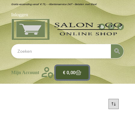
Gratis verzending vanaf € 75,- – Klantenservice 24/7 – Betalen met iDeal
Inloggen
€
0,00
Mijn Account