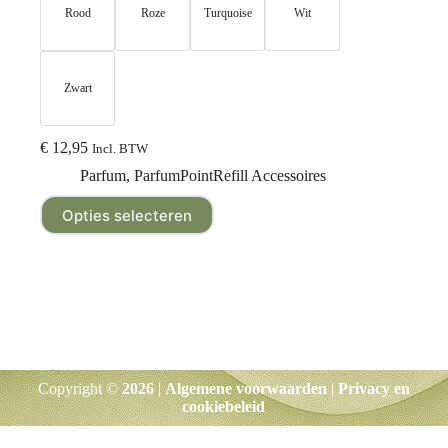
Rood
Roze
Turquoise
Wit
Zwart
€
12,95
Incl. BTW
Parfum
,
ParfumPointRefill Accessoires
Opties selecteren
Copyright ©
2026
|
Algemene voorwaarden
|
Privacy en
cookiebeleid