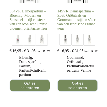
354VR Damesparfum –
145VR Damesparfum –
Bloemig, Modern en
Zoet, Oriëntaals en
Sensueel – stijl en sfeer
Gourmand – stijl en sfeer
van een iconische Franse
van een iconische Franse
bloemen-oriëntaalse geur
geur
€
16,95
-
€
31,95
€
16,95
-
€
31,95
Incl. BTW
Incl. BTW
Bloemig
,
Gourmand
,
Damesparfum
,
Oriëntaals
,
Parfum
,
ParfumPointRefill
ParfumPointRefill
partfum
,
Vanille
partfum
Opties
Opties
selecteren
selecteren