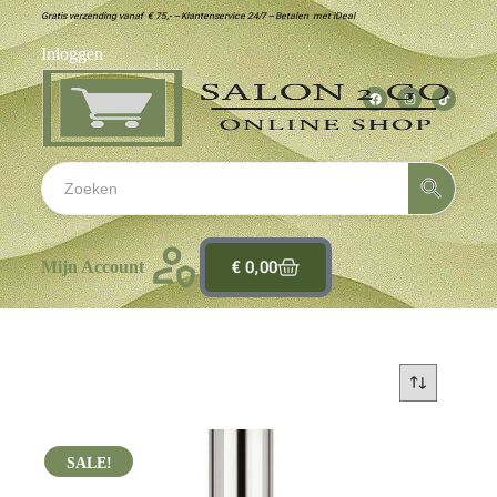
Gratis verzending vanaf € 75,- – Klantenservice 24/7 – Betalen met iDeal
Inloggen
€
0,00
Mijn Account