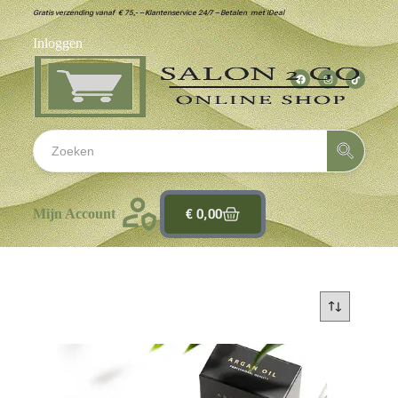
Gratis verzending vanaf € 75,- – Klantenservice 24/7 – Betalen met iDeal
Inloggen
€
0,00
Mijn Account