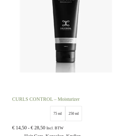
CURLS CONTROL – Moisturizer
75 ml
250 ml
€
14,50
-
€
28,50
Incl. BTW