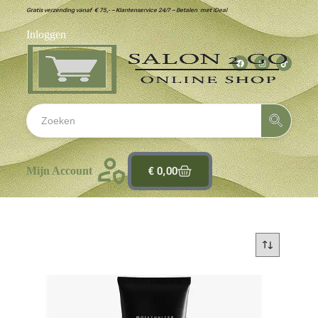
Gratis verzending vanaf € 75,- – Klantenservice 24/7 – Betalen met iDeal
Inloggen
€
0,00
Mijn Account