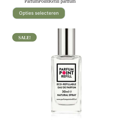
ParfumPointRefill partfum
Opties selecteren