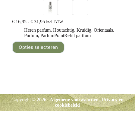
€
16,95
-
€
31,95
Incl. BTW
Heren parfum
,
Houtachtig
,
Kruidig
,
Orientaals
,
Parfum
,
ParfumPointRefill partfum
Opties selecteren
Copyright ©
2026
|
Algemene voorwaarden
|
Privacy en
cookiebeleid
Klik hier