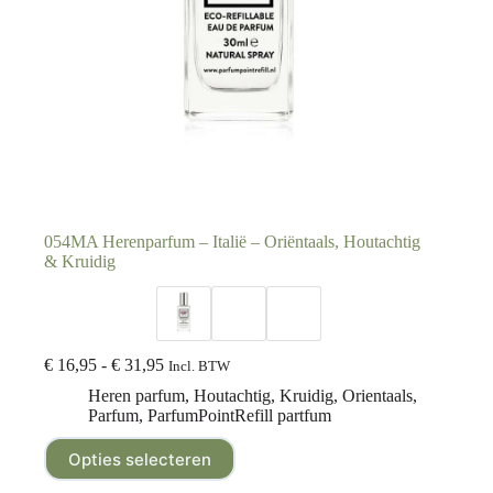
054MA Herenparfum – Italië – Oriëntaals, Houtachtig
& Kruidig
€
16,95
-
€
31,95
Incl. BTW
Heren parfum
,
Houtachtig
,
Kruidig
,
Orientaals
,
Parfum
,
ParfumPointRefill partfum
Opties selecteren