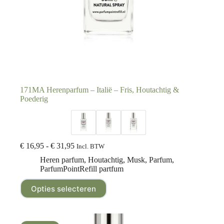
171MA Herenparfum – Italië – Fris, Houtachtig &
Poederig
€
16,95
-
€
31,95
Incl. BTW
Heren parfum
,
Houtachtig
,
Musk
,
Parfum
,
ParfumPointRefill partfum
Opties selecteren