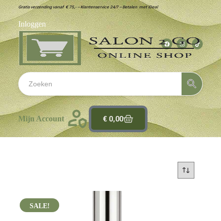
Gratis verzending vanaf € 75,- – Klantenservice 24/7 – Betalen met iDeal
Inloggen
€
0,00
Mijn Account