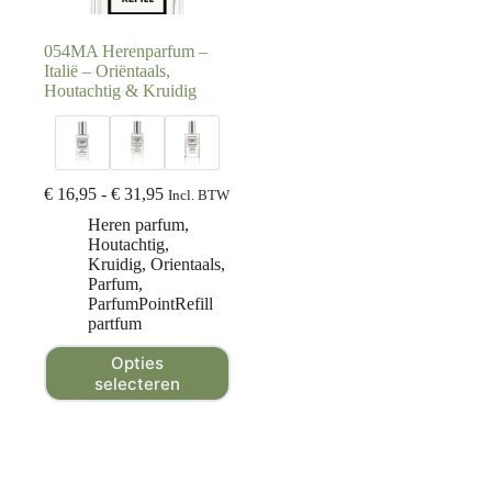
054MA Herenparfum –
Italië – Oriëntaals,
Houtachtig & Kruidig
€
16,95
-
€
31,95
Incl. BTW
Heren parfum
,
Houtachtig
,
Kruidig
,
Orientaals
,
Parfum
,
ParfumPointRefill
partfum
Opties
selecteren